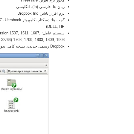
مجوز نرم افزار: FreeWare
زبان ها: فارسی (fa)، انگلیسی
نرم افزار ناشر: Dropbox Inc
DELL, HP)
سیستم عامل: 507, 1511, 1607
1703, 1709, 1803, 1809, 1903 (32/64 بیتی), x86
Dropbox رسمی جدیدی نسخه کامل بدو (Full) 2026