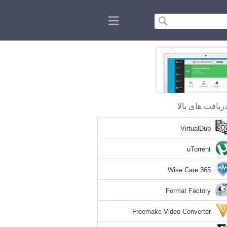
ریافت های بالا
VirtualDub
uTorrent
Wise Care 365
Format Factory
Freemake Video Converter