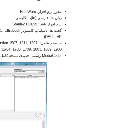
مجوز نرم افزار: FreeWare
زبان ها: فارسی (fa)، انگلیسی
نرم افزار ناشر: Stanley Huang
DELL, HP)
سیستم عامل: 507, 1511, 1607
1703, 1709, 1803, 1809, 1903 (32/64 بیتی), x86
MediaCoder رسمی جدیدی نسخه کامل بدو (Full) 2026