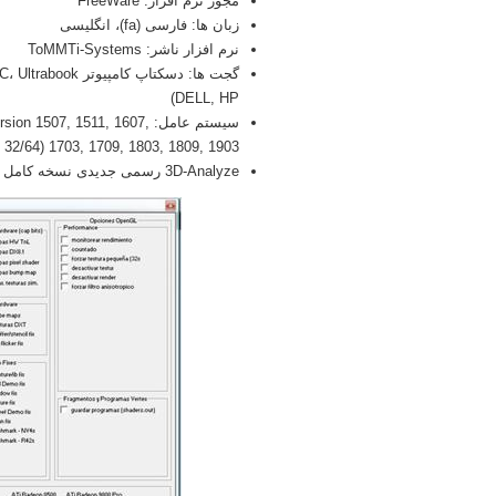
مجوز نرم افزار: FreeWare
زبان ها: فارسی (fa)، انگلیسی
نرم افزار ناشر: ToMMTi-Systems
DELL, HP)
سیستم عامل: 507, 1511, 1607
1703, 1709, 1803, 1809, 1903 (32/64 بیتی), x86
3D-Analyze رسمی جدیدی نسخه کامل بدو (Full) 2026