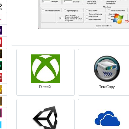
DirectX
TeraCopy