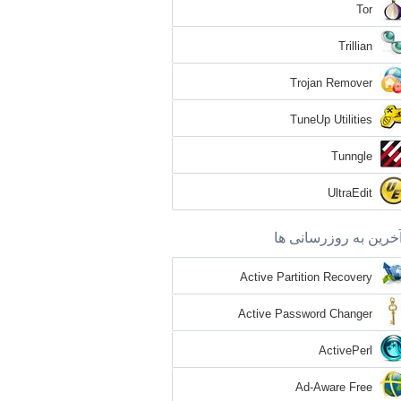
Tor
Trillian
Trojan Remover
TuneUp Utilities
Tunngle
UltraEdit
خرین به روزرسانی ها
Active Partition Recovery
Active Password Changer
ActivePerl
Ad-Aware Free