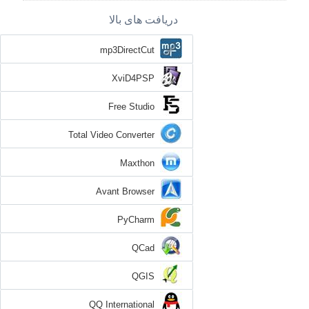
دریافت های بالا
mp3DirectCut
XviD4PSP
Free Studio
Total Video Converter
Maxthon
Avant Browser
PyCharm
QCad
QGIS
QQ International